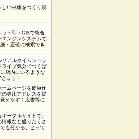
味しい林檎をつくり続
ット型＋GISで統合
チエンジンシステムで
詳細・正確に検索でき
ルリアルタイムショッ
ドライブ気分でつくば
際に店内にいるような
できます！
ホームページを簡単作
街の専用アドレスを提
、覚えやすく広告等に
合ポータルサイトで、
め情報など盛りだくさ
何でも分かる、とって
。