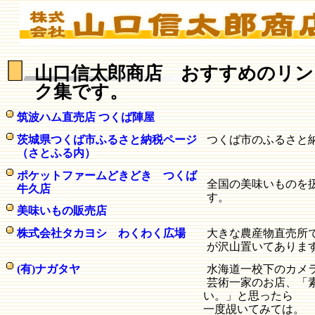
山口信太郎商店 おすすめのリン
ク集です。
筑波ハム直売店 つくば陣屋
茨城県つくば市ふるさと納税ページ
つくば市のふるさと
（さとふる内）
ポケットファームどきどき つくば
全国の美味いものを
牛久店
す。
美味いもの販売店
株式会社タカヨシ わくわく広場
大きな農産物直売所
が沢山置いてありま
(有)ナガタヤ
水海道一校下のカメ
芸術一家のお店、「
い。」と思ったら
一度覘いてみては。