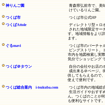
神りんご園
青森県弘前市で、美
けているりんご園。
つくば市
つくば市公式HP
つくばAttole
ディレクトリ型＋ロボ
された地域限定サー
す。地域情報をより
ます。
ぐるmavi
つくば市のバーチャ
ピングストリート。
市内を地図検索し実
気分でショッピング 
つくば＠タウン
自分の会社やお店の
成出来る＠ページ。
供してもらえるので
使えて便利です。
つくば総合案内 i-tsukuba.com
つくば市内の地域総
生活ガイドやおすす
ん。つくばのことが
も便利なサイトです