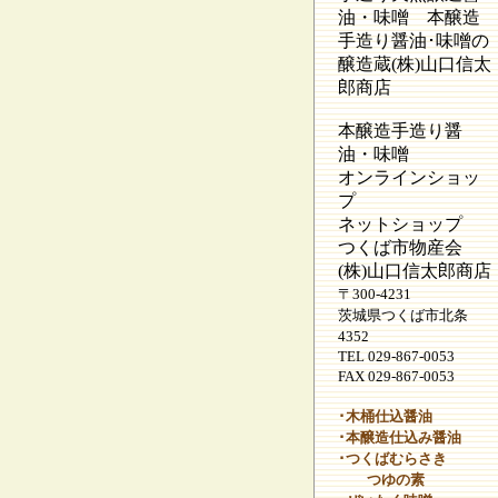
油・味噌 本醸造
手造り醤油･味噌の
醸造蔵(株)山口信太
郎商店
本醸造手造り醤
油・味噌
オンラインショッ
プ
ネットショップ
つくば市物産会
(株)山口信太郎商店
〒300-4231
茨城県つくば市北条
4352
TEL 029-867-0053
FAX 029-867-0053
･木桶仕込醤油
･本醸造仕込み醤油
･つくばむらさき
つゆの素